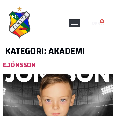
0
0
KR
KATEGORI:
AKADEMI
E.JÖNSSON