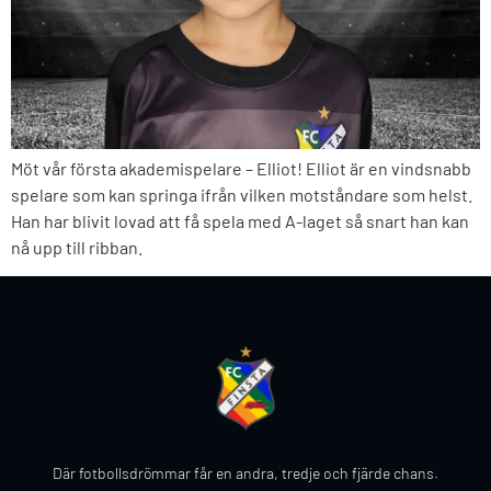
Möt vår första akademispelare – Elliot! Elliot är en vindsnabb
spelare som kan springa ifrån vilken motståndare som helst.
Han har blivit lovad att få spela med A-laget så snart han kan
nå upp till ribban.
Där fotbollsdrömmar får en andra, tredje och fjärde chans.