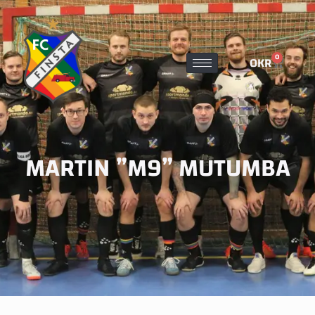
0
0
KR
MARTIN ”M9” MUTUMBA