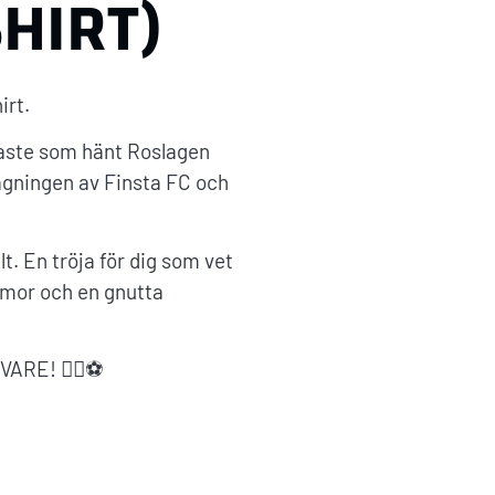
SHIRT)
irt.
kraste som hänt Roslagen
gningen av Finsta FC och
t. En tröja för dig som vet
humor och en gnutta
ARE! 🏴‍☠️⚽️