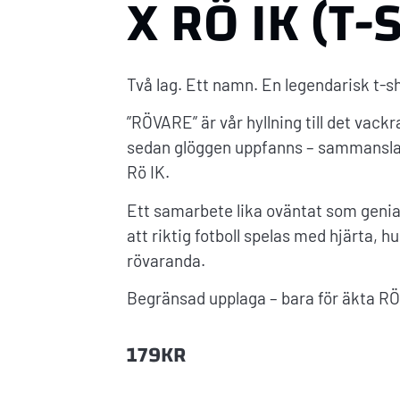
X RÖ IK (T-
Två lag. Ett namn. En legendarisk t-sh
”RÖVARE” är vår hyllning till det vac
sedan glöggen uppfanns – sammansla
Rö IK.
Ett samarbete lika oväntat som genial
att riktig fotboll spelas med hjärta, 
rövaranda.
Begränsad upplaga – bara för äkta RÖV
179
KR