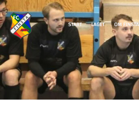
START
LAGET
OM FINSTA