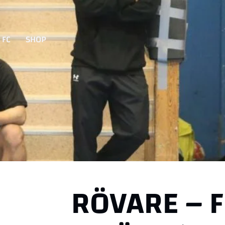
 FC
SHOP
RÖVARE – F